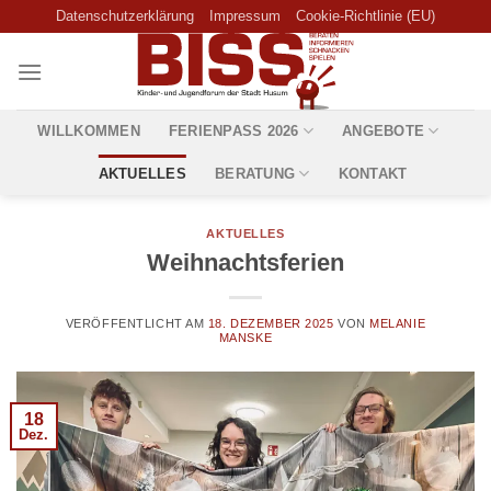
Skip
Datenschutzerklärung
Impressum
Cookie-Richtlinie (EU)
to
content
WILLKOMMEN
FERIENPASS 2026
ANGEBOTE
AKTUELLES
BERATUNG
KONTAKT
AKTUELLES
Weihnachtsferien
VERÖFFENTLICHT AM
18. DEZEMBER 2025
VON
MELANIE
MANSKE
18
Dez.