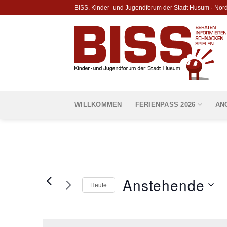
Skip
BISS. Kinder- und Jugendforum der Stadt Husum · Nor
to
content
WILLKOMMEN
FERIENPASS 2026
AN
Anstehende
Heute
Datum
wählen.