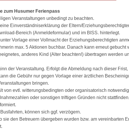
se zum Husumer Ferienpass
iligen Veranstaltungen unbedingt zu beachten.
eine Einverständniserklärung der Eltern/Erziehungsberechtigte
nload-Bereich (Anmeldeformular) und im BISS. hinterlegt.
 unter Vorlage einer Vollmacht der Erziehungsberechtigten anm
nehmerin max. 5 Aktionen buchbar. Danach kann erneut gebucht 
geeignetes, anderes Kind (Alter beachten!) übertragen werden 
inn der Veranstaltung. Erfolgt die Abmeldung nach dieser Frist, 
kann die Gebühr nur gegen Vorlage einer ärztlichen Bescheinig
 Veranstaltungen bringen.
t von evtl. witterungsbedingten oder organisatorisch notwend
ilnahmezahlen oder sonstigen triftigen Gründen nicht stattfinde
formiert.
usfahrten, können sich ggf. verzögern.
 sie den Betreuern übergeben wurden bzw. am vereinbarten En
t.