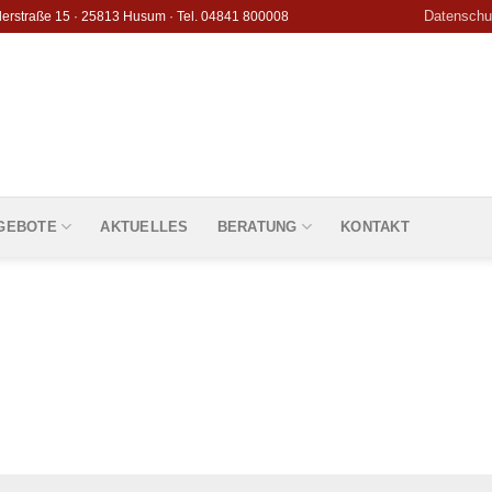
Datenschu
derstraße 15 · 25813 Husum · Tel. 04841 800008
GEBOTE
AKTUELLES
BERATUNG
KONTAKT