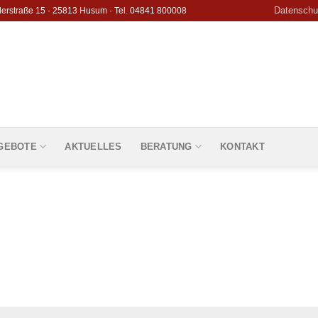
Datenschu
derstraße 15 · 25813 Husum · Tel. 04841 800008
GEBOTE
AKTUELLES
BERATUNG
KONTAKT