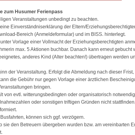
se zum Husumer Ferienpass
iligen Veranstaltungen unbedingt zu beachten.
eine Einverständniserklärung der Eltern/Erziehungsberechtigte
nload-Bereich (Anmeldeformular) und im BISS. hinterlegt.
 unter Vorlage einer Vollmacht der Erziehungsberechtigten anm
nehmerin max. 5 Aktionen buchbar. Danach kann erneut gebucht 
geeignetes, anderes Kind (Alter beachten!) übertragen werden 
inn der Veranstaltung. Erfolgt die Abmeldung nach dieser Frist, 
kann die Gebühr nur gegen Vorlage einer ärztlichen Bescheinig
 Veranstaltungen bringen.
t von evtl. witterungsbedingten oder organisatorisch notwend
ilnahmezahlen oder sonstigen triftigen Gründen nicht stattfinde
formiert.
usfahrten, können sich ggf. verzögern.
 sie den Betreuern übergeben wurden bzw. am vereinbarten En
t.