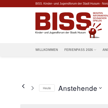
Skip
BISS. Kinder- und Jugendforum der Stadt Husum · Nor
to
content
WILLKOMMEN
FERIENPASS 2026
AN
Anstehende
Heute
Datum
wählen.