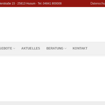
Datenschu
derstraße 15 · 25813 Husum · Tel. 04841 800008
GEBOTE
AKTUELLES
BERATUNG
KONTAKT