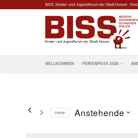
Skip
BISS. Kinder- und Jugendforum der Stadt Husum · Nor
to
content
WILLKOMMEN
FERIENPASS 2026
AN
Anstehende
Heute
Datum
wählen.