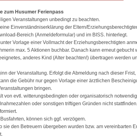
se zum Husumer Ferienpass
iligen Veranstaltungen unbedingt zu beachten.
eine Einverständniserklärung der Eltern/Erziehungsberechtigte
nload-Bereich (Anmeldeformular) und im BISS. hinterlegt.
 unter Vorlage einer Vollmacht der Erziehungsberechtigten anm
nehmerin max. 5 Aktionen buchbar. Danach kann erneut gebucht 
geeignetes, anderes Kind (Alter beachten!) übertragen werden 
inn der Veranstaltung. Erfolgt die Abmeldung nach dieser Frist, 
kann die Gebühr nur gegen Vorlage einer ärztlichen Bescheinig
 Veranstaltungen bringen.
t von evtl. witterungsbedingten oder organisatorisch notwend
ilnahmezahlen oder sonstigen triftigen Gründen nicht stattfinde
formiert.
usfahrten, können sich ggf. verzögern.
 sie den Betreuern übergeben wurden bzw. am vereinbarten En
t.