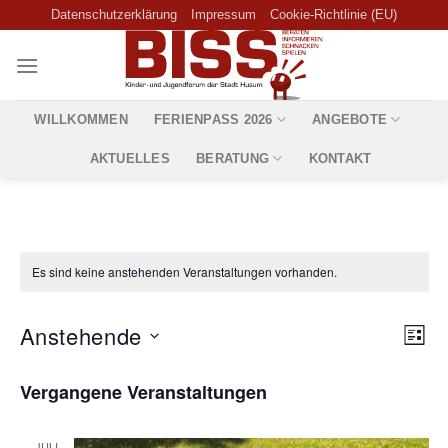
Skip
Datenschutzerklärung
Impressum
Cookie-Richtlinie (EU)
to
content
WILLKOMMEN
FERIENPASS 2026
ANGEBOTE
AKTUELLES
BERATUNG
KONTAKT
Es sind keine anstehenden Veranstaltungen vorhanden.
Ansic
Vera
Anstehende
LIST
Navig
Ansi
Datum
Navi
Vergangene Veranstaltungen
wählen.
JULI