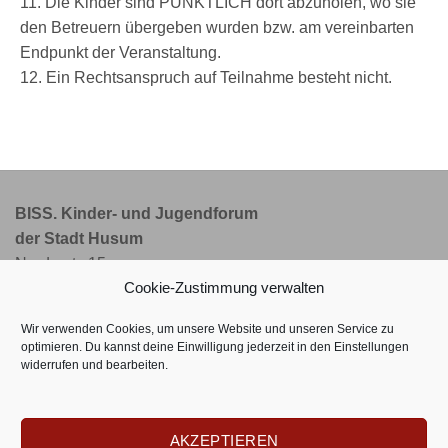
11. Die Kinder sind PÜNKTLICH dort abzuholen, wo sie
den Betreuern übergeben wurden bzw. am vereinbarten
Endpunkt der Veranstaltung.
12. Ein Rechtsanspruch auf Teilnahme besteht nicht.
BISS. Kinder- und Jugendforum
der Stadt Husum
Norderstr. 15
Cookie-Zustimmung verwalten
25813 Husum
Wir verwenden Cookies, um unsere Website und unseren Service zu
Telefon: 0 48 41 - 80 00 08
optimieren. Du kannst deine Einwilligung jederzeit in den
Einstellungen
widerrufen und bearbeiten.
E-Mail: info@bisshusum.de
Internet: www.bisshusum.de
AKZEPTIEREN