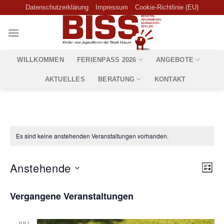
Skip
Datenschutzerklärung
Impressum
Cookie-Richtlinie (EU)
to
content
WILLKOMMEN
FERIENPASS 2026
ANGEBOTE
AKTUELLES
BERATUNG
KONTAKT
Es sind keine anstehenden Veranstaltungen vorhanden.
Ansic
Vera
Anstehende
LIST
Navig
Ansi
Datum
Navi
Vergangene Veranstaltungen
wählen.
JULI