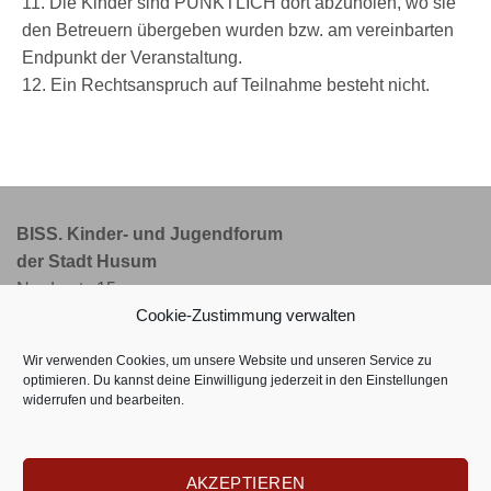
11. Die Kinder sind PÜNKTLICH dort abzuholen, wo sie
den Betreuern übergeben wurden bzw. am vereinbarten
Endpunkt der Veranstaltung.
12. Ein Rechtsanspruch auf Teilnahme besteht nicht.
BISS. Kinder- und Jugendforum
der Stadt Husum
Norderstr. 15
Cookie-Zustimmung verwalten
25813 Husum
Wir verwenden Cookies, um unsere Website und unseren Service zu
Telefon: 0 48 41 - 80 00 08
optimieren. Du kannst deine Einwilligung jederzeit in den
Einstellungen
widerrufen und bearbeiten.
E-Mail: info@bisshusum.de
Internet: www.bisshusum.de
AKZEPTIEREN