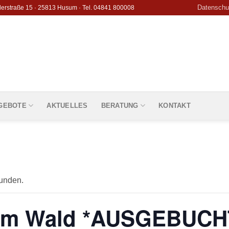
Datenschu
derstraße 15 · 25813 Husum · Tel. 04841 800008
GEBOTE
AKTUELLES
BERATUNG
KONTAKT
funden.
 im Wald *AUSGEBUCH