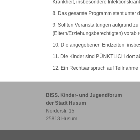
Krankheit, insbesondere Infektionskrank
8. Das gesamte Programm steht unter d
9. Sollten Veranstaltungen aufgrund zu 
(Eltern/Erziehungsberechtigten) vorab re
10. Die angegebenen Endzeiten, insbes
11. Die Kinder sind PÜNKTLICH dort a
12. Ein Rechtsanspruch auf Teilnahme b
BISS. Kinder- und Jugendforum
der Stadt Husum
Norderstr. 15
25813 Husum