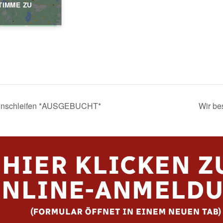
TIMME ZU
einschleifen *AUSGEBUCHT*
Wir b