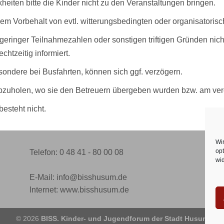
heiten bitte die Kinder nicht zu den Veranstaltungen bringen.
em Vorbehalt von evtl. witterungsbedingten oder organisatori
geringer Teilnahmezahlen oder sonstigen triftigen Gründen nich
chtzeitig informiert.
ondere bei Busfahrten, können sich ggf. verzögern.
bzuholen, wo sie den Betreuern übergeben wurden bzw. am vere
esteht nicht.
Wi
opt
Telefon: 0 48 41 - 80 00 08
wid
E-Mail: info@bisshusum.de
Internet: www.bisshusum.de
© 2026
BISS. Kinder- und Jugendforum der Stadt Husum