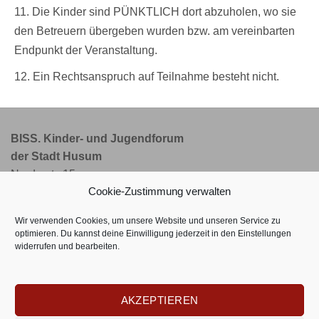
11. Die Kinder sind PÜNKTLICH dort abzuholen, wo sie
den Betreuern übergeben wurden bzw. am vereinbarten
Endpunkt der Veranstaltung.
12. Ein Rechtsanspruch auf Teilnahme besteht nicht.
BISS. Kinder- und Jugendforum
der Stadt Husum
Norderstr. 15
Cookie-Zustimmung verwalten
25813 Husum
Wir verwenden Cookies, um unsere Website und unseren Service zu
Telefon: 0 48 41 - 80 00 08
optimieren. Du kannst deine Einwilligung jederzeit in den
Einstellungen
widerrufen und bearbeiten.
E-Mail: info@bisshusum.de
Internet: www.bisshusum.de
AKZEPTIEREN